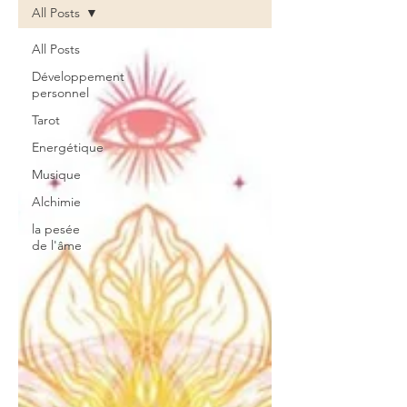
All Posts
All Posts
Développement
personnel
Tarot
Energétique
Musique
Alchimie
la pesée
de l'âme