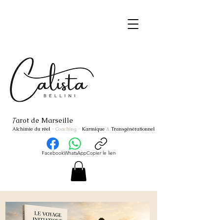
arot de Marseille
T
Alchimie du réel
- Coaching
-
Karmique
&
Transgénérationnel
Facebook
WhatsApp
Copier le lien