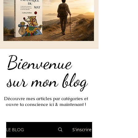
Bienvenue
Bienvenue
sur mon blog
sur mon blog
Découvre mes articles par catégories et
ouvre ta conscience ici & maintenant !
S'inscrire
LE BLOG