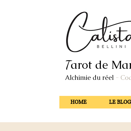
arot de Mar
T
Alchimie du réel
- Co
HOME
LE BLOG