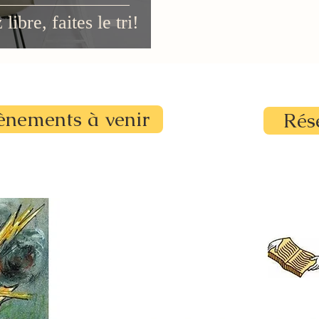
ibre, faites le tri!
ènements à venir
Rés