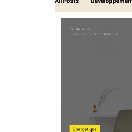
All Posts
Développement
Musique
Alchimie
Calista Bellini
28 nov. 2022
5 min de lecture
Energétique