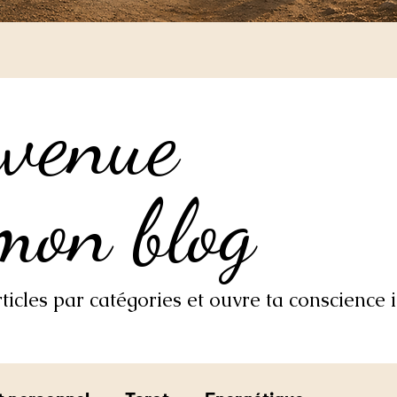
nvenue
nvenue
mon blog
mon blog
icles par catégories et ouvre ta conscience i