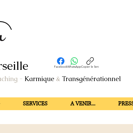
seille
Facebook
WhatsApp
Copier le lien
aching
-
Karmique
&
Transgénérationnel
SERVICES
A VENIR...
PRESS