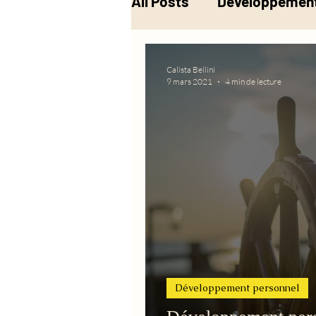
All Posts
Développement
Musique
Alchimie
Calista Bellini
9 mars 2021
4 min de lecture
Développement personnel