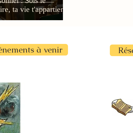
nnel : Sois le
re, ta vie t'appartient !
ènements à venir
Rés