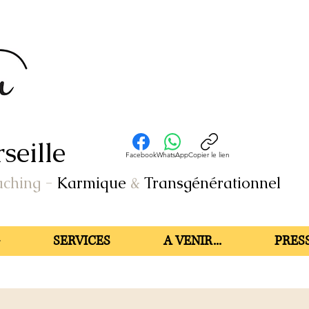
seille
Facebook
WhatsApp
Copier le lien
aching
-
Karmique
&
Transgénérationnel
SERVICES
A VENIR...
PRESS