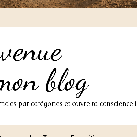
nvenue
nvenue
mon blog
mon blog
icles par catégories et ouvre ta conscience i