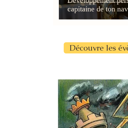
Développement perso
capitaine de ton navi
Découvre les év