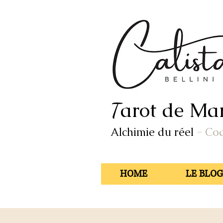
arot de Mar
T
Alchimie du réel
- Co
HOME
LE BLOG