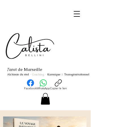
arot de Marseille
T
Alchimie du réel
- Coaching
-
Karmique
&
Transgénérationnel
Facebook
WhatsApp
Copier le lien