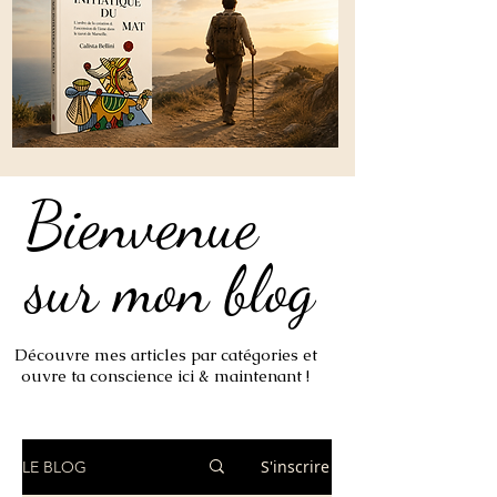
Bienvenue
Bienvenue
sur mon blog
sur mon blog
Découvre mes articles par catégories et
ouvre ta conscience ici & maintenant !
S'inscrire
LE BLOG