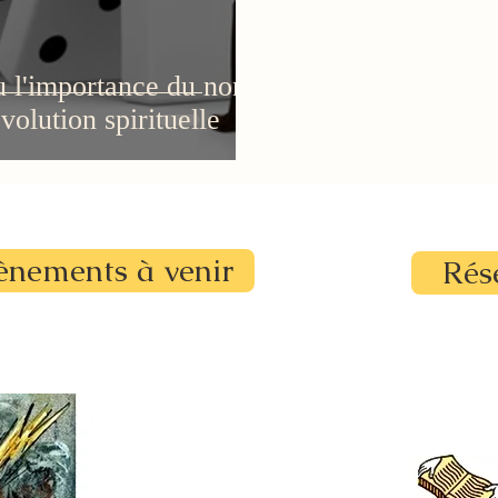
l'importance du non-
volution spirituelle
ènements à venir
Rés