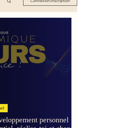
Connexion/Inscription
el
veloppement personnel