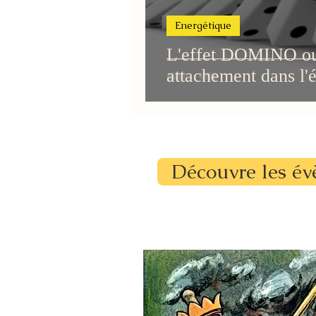
Energétique
L'effet DOMINO ou 
attachement dans l'é
Découvre les év