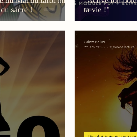
ue du Mat du tarot ou
"Active ton poten
 du sacré !
ta vie !"
Calista Bellini
22 janv. 2023
3 min de lecture
Développement personn