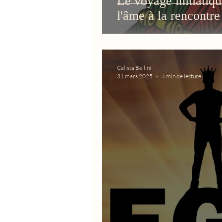
Le voyage initiatiq
l'âme à la rencontre
Calista Bellini
31 mars 2025
4 min de lecture