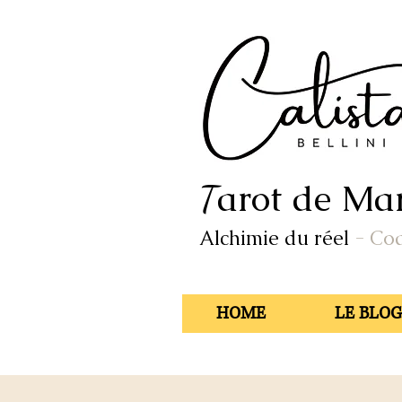
arot de Mar
T
Alchimie du réel
- Co
HOME
LE BLOG