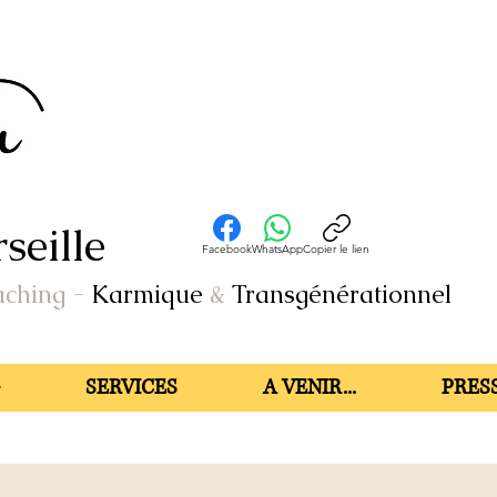
seille
Facebook
WhatsApp
Copier le lien
aching
-
Karmique
&
Transgénérationnel
SERVICES
A VENIR...
PRESS