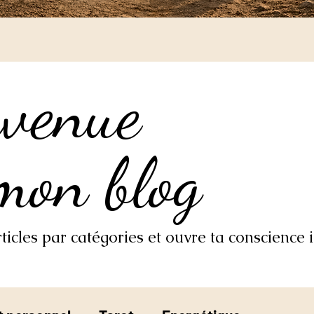
nvenue
nvenue
mon blog
mon blog
icles par catégories et ouvre ta conscience i