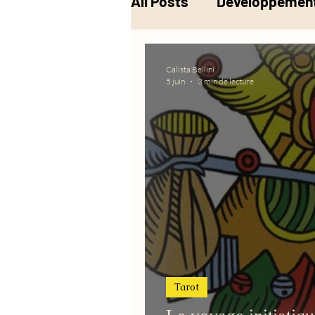
All Posts
Développement
Musique
Alchimie
Calista Bellini
5 juin
3 min de lecture
Tarot