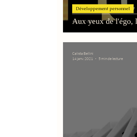
Développement personnel
Aux yeux de l'égo, l
Calista Bellini
14 janv. 2021
5 min de lecture