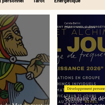
 personnel
Tarot
Energétique
la pesée de l'âme
Calista Bellini
25 avr.
4 min de lecture
Développement personn
Séminaire de dé