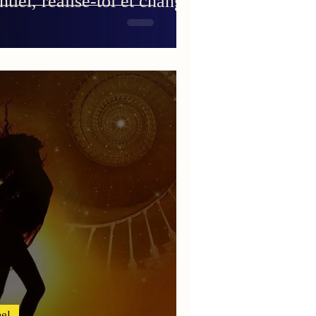
tiel, réalise-toi et change
el