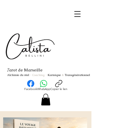
arot de Marseille
T
Alchimie du réel
- Coaching
-
Karmique
&
Transgénérationnel
Facebook
WhatsApp
Copier le lien