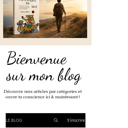
Bienvenue
Bienvenue
sur mon blog
sur mon blog
Découvre mes articles par catégories et
ouvre ta conscience ici & maintenant !
S'inscrire
LE BLOG