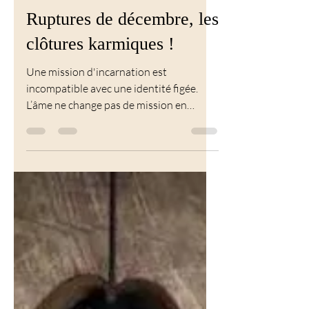
Développement personnel
Ruptures de décembre, les
clôtures karmiques !
Une mission d'incarnation est
incompatible avec une identité figée.
L’âme ne change pas de mission en
chemin, elle change de structure
identitaire pour accomplir la même
mission à un autre niveau car elle ne
charche pas le bonheur psychologique
mais l'alignement vibratoire...