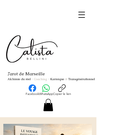
arot de Marseille
T
Alchimie du réel
- Coaching
-
Karmique
&
Transgénérationnel
Facebook
WhatsApp
Copier le lien