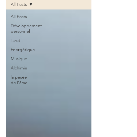
All Posts
All Posts
Développement
personnel
Tarot
Energétique
Musique
Alchimie
la pesée
de l'âme