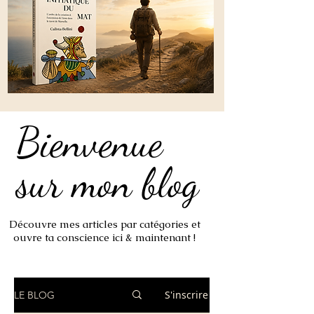
Bienvenue
Bienvenue
sur mon blog
sur mon blog
Découvre mes articles par catégories et
ouvre ta conscience ici & maintenant !
S'inscrire
LE BLOG