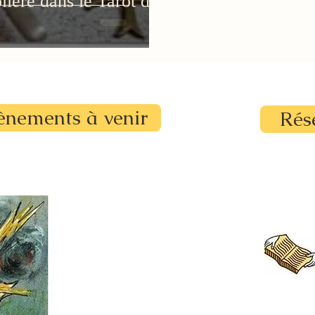
ière dans le Tarot de
ènements à venir
Rés