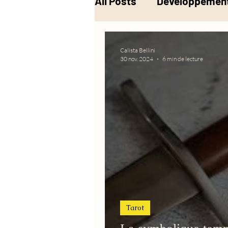
All Posts
Développement
Musique
Alchimie
Calista Bellini
30 nov. 2024
6 min de lecture
Tarot