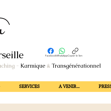
seille
Facebook
WhatsApp
Copier le lien
aching
-
Karmique
&
Transgénérationnel
SERVICES
A VENIR...
PRESS