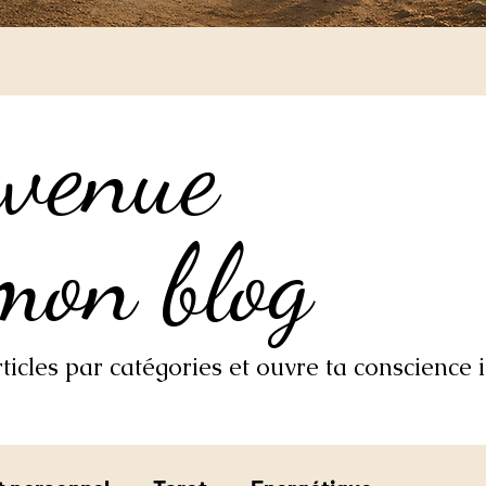
nvenue
nvenue
mon blog
mon blog
icles par catégories et ouvre ta conscience i