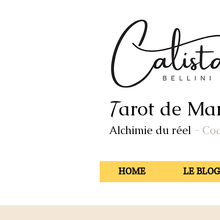
arot de Mar
T
Alchimie du réel
- Co
HOME
LE BLOG