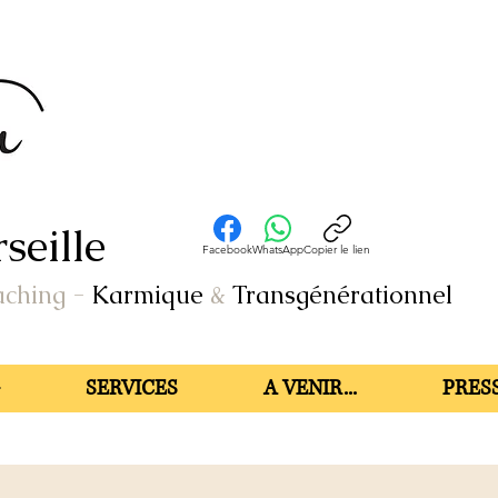
seille
Facebook
WhatsApp
Copier le lien
aching
-
Karmique
&
Transgénérationnel
SERVICES
A VENIR...
PRESS