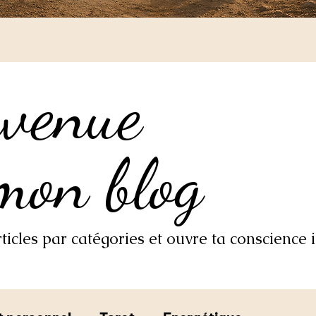
nvenue
nvenue
mon blog
mon blog
icles par catégories et ouvre ta conscience i