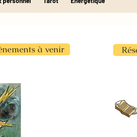
 personnel
Tarot
Energétique
la pesée de l'âme
ènements à venir
Rés