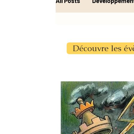
All Posts
Développement
Musique
Alchimie
Découvre les év