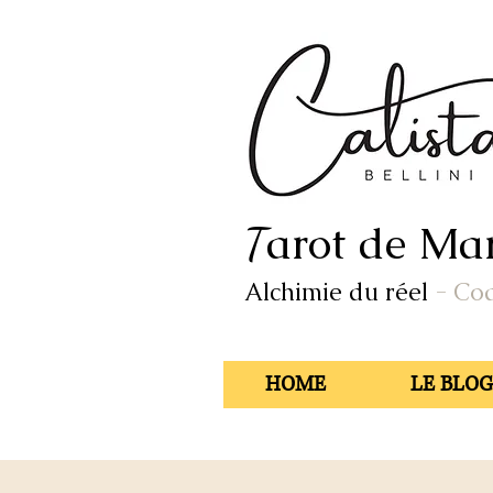
arot de Mar
T
Alchimie du réel
- Co
HOME
LE BLOG