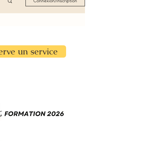
Connexion/Inscription
erve un service