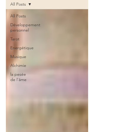
All Posts
All Posts
Développement
personnel
Tarot
Energétique
Musique
Alchimie
la pesée
de l'âme