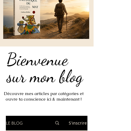
Bienvenue
Bienvenue
sur mon blog
sur mon blog
Découvre mes articles par catégories et
ouvre ta conscience ici & maintenant !
S'inscrire
LE BLOG