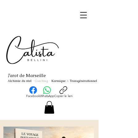
arot de Marseille
T
Alchimie du réel
- Coaching
-
Karmique
&
Transgénérationnel
Facebook
WhatsApp
Copier le lien