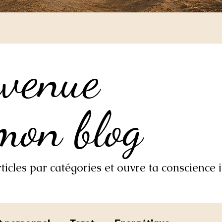
nvenue
nvenue
mon blog
mon blog
icles par catégories et ouvre ta conscience i