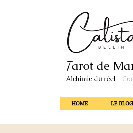
arot de Mar
T
Alchimie du réel
- Co
HOME
LE BLOG