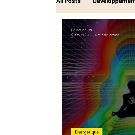
All Posts
Développement
Musique
Alchimie
Calista Bellini
9 janv. 2021
6 min de lecture
Energétique