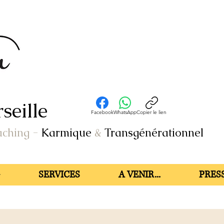
seille
Facebook
WhatsApp
Copier le lien
aching
-
Karmique
&
Transgénérationnel
SERVICES
A VENIR...
PRESS