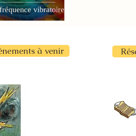
fréquence vibratoire?
ènements à venir
Rés