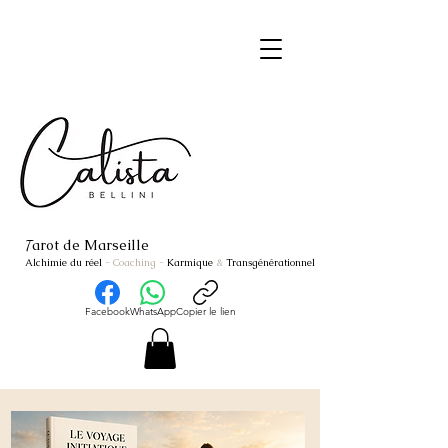
arot de Marseille
T
Alchimie du réel
- Coaching
-
Karmique
&
Transgénérationnel
Facebook
WhatsApp
Copier le lien