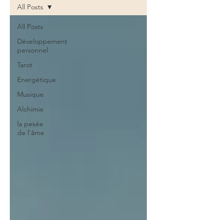
All Posts
All Posts
Développement
personnel
Tarot
Energétique
Musique
Alchimie
la pesée
de l'âme