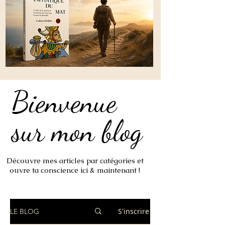
Bienvenue
Bienvenue
sur mon blog
sur mon blog
Découvre mes articles par catégories et
ouvre ta conscience ici & maintenant !
S'inscrire
LE BLOG