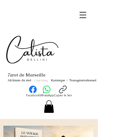
arot de Marseille
T
Alchimie du réel
- Coaching
-
Karmique
&
Transgénérationnel
Facebook
WhatsApp
Copier le lien