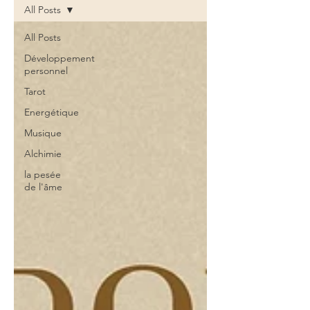
All Posts
All Posts
Développement
personnel
Tarot
Energétique
Musique
Alchimie
la pesée
de l'âme