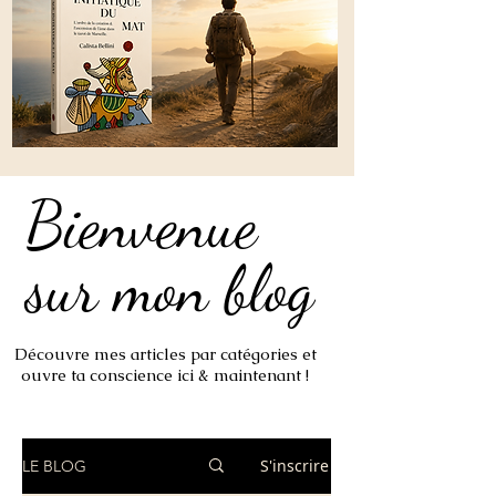
Bienvenue
Bienvenue
sur mon blog
sur mon blog
Découvre mes articles par catégories et
ouvre ta conscience ici & maintenant !
S'inscrire
LE BLOG